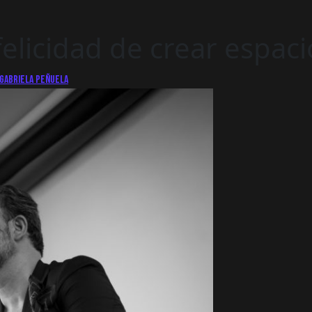
felicidad de crear espac
 Gabriela Peñuela